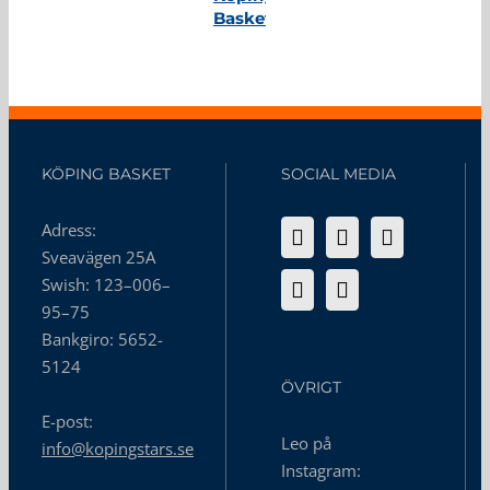
Basket
KÖPING BASKET
SOCIAL MEDIA
Adress:
Sveavägen 25A
Swish: 123–006–
95–75
Bankgiro: 5652-
5124
ÖVRIGT
E-post:
Leo på
info@kopingstars.se
Instagram: