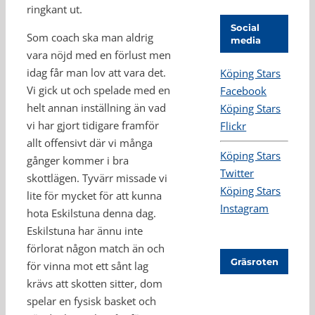
ringkant ut.
Social
Som coach ska man aldrig
media
vara nöjd med en förlust men
idag får man lov att vara det.
Köping Stars
Vi gick ut och spelade med en
Facebook
helt annan inställning än vad
Köping Stars
vi har gjort tidigare framför
Flickr
allt offensivt där vi många
Köping Stars
gånger kommer i bra
Twitter
skottlägen. Tyvärr missade vi
Köping Stars
lite för mycket för att kunna
Instagram
hota Eskilstuna denna dag.
Eskilstuna har ännu inte
förlorat någon match än och
Gräsroten
för vinna mot ett sånt lag
krävs att skotten sitter, dom
spelar en fysisk basket och