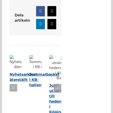
Facebook
X
Dela
artikeln
LinkedIn
E-
post
Relaterade inlägg
Nyhetsarkivet
Sommarbasket
återställt
i KB-
hallen
Jotti
utnämnd
till
hedersmedlem
i
Köping