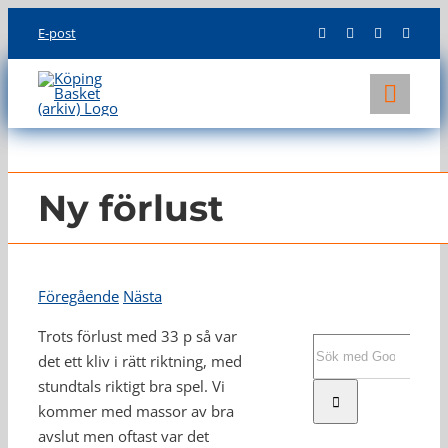
Skip
E-post
to
content
Toggl
Navig
KLUBBEN
LAG
Ny förlust
INFO
Föregående
Nästa
Trots förlust med 33 p så var
Sök
det ett kliv i rätt riktning, med
efter:
stundtals riktigt bra spel. Vi
kommer med massor av bra
avslut men oftast var det