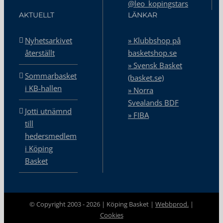
@leo_kopingstars
AKTUELLT
LÄNKAR
Nyhetsarkivet
» Klubbshop på
återställt
basketshop.se
» Svensk Basket
Sommarbasket
(basket.se)
i KB-hallen
» Norra
Svealands BDF
Jotti utnämnd
» FIBA
till
hedersmedlem
i Köping
Basket
© Copyright 2003 -
2026 | Köping Basket |
Webbprod.
|
Cookies