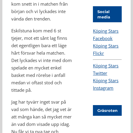
kom snett in i matchen från
början och vi lyckades inte
Social
media
vända den trenden.
Eskilstuna kom med 6 st
Köping Stars
tjejer, mot ett sånt lag finns
Facebook
det egentligen bara ett läge
Köping Stars
hårt försvar hela matchen.
Flickr
Det lyckades vi inte med dom
Köping Stars
spelade en mycket enkel
Twitter
basket med rörelse i anfall
Köping Stars
medan vi oftast stod och
Instagram
tittade på.
Jag har tyvärr inget svar på
vad som hände, det jag vet är
Gräsroten
att många kan så mycket mer
än vad dom visade upp idag.
Nu får vi ta nya tag och