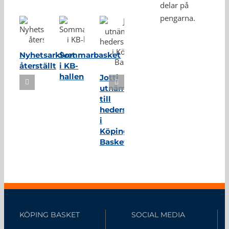
delar på
pengarna.
Nyhetsarkivet
Sommarbasket
återställt
i KB-
hallen
Jotti
utnämnd
till
hedersmedlem
i
Köping
Basket
KÖPING BASKET
SOCIAL MEDIA