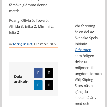
försöka glömma denna
match
Poäng: Olivia 5, Towa 5,
Vår förening
Alfrida 3, Erika 2, Mimmi 2,
är en del av
Julia 2
Svenska Spels
initiativ
Av
Köping Basket
|
11 oktober, 2009
|
Gräsroten
som årligen
delar ut
miljoner till
ungdomsidrotten.
Facebook
X
Dela
Välj Köping
artikeln
Stars nästa
LinkedIn
E-
post
gång du
spelar så är vi
Relaterade inlägg
med och