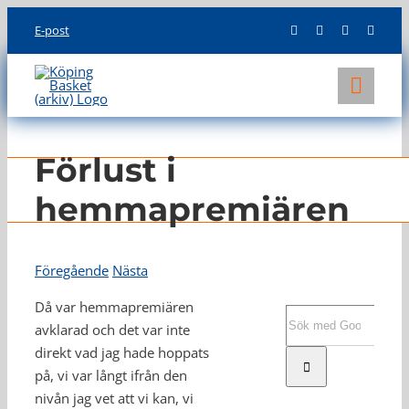
Skip
E-post
to
content
Toggl
Navig
KLUBBEN
Förlust i
LAG
hemmapremiären
INFO
Föregående
Nästa
Då var hemmapremiären
Sök
avklarad och det var inte
efter:
direkt vad jag hade hoppats
på, vi var långt ifrån den
nivån jag vet att vi kan, vi