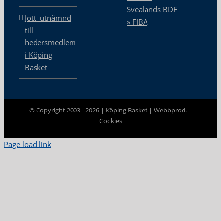
Svealands BDF
Jotti utnämnd
» FIBA
till
hedersmedlem
i Köping
Basket
© Copyright 2003 -
2026 | Köping Basket |
Webbprod.
|
Cookies
Page load link