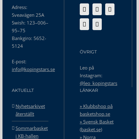
Adress:
Sveavägen 25A
Swish: 123–006–
95–75
Bankgiro: 5652-
5124
ÖVRIGT
E-post:
Leo på
info@kopingstars.se
Instagram:
@leo_kopingstars
AKTUELLT
LÄNKAR
Nyhetsarkivet
» Klubbshop på
återställt
basketshop.se
» Svensk Basket
Sommarbasket
(basket.se)
i KB-hallen
» Norra