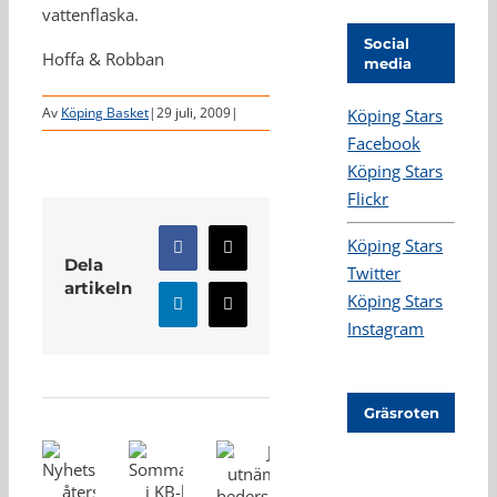
vattenflaska.
Social
Hoffa & Robban
media
Av
Köping Basket
|
29 juli, 2009
|
Köping Stars
Facebook
Köping Stars
Flickr
Köping Stars
Facebook
X
Dela
Twitter
artikeln
Köping Stars
LinkedIn
E-
Instagram
post
Relaterade inlägg
Gräsroten