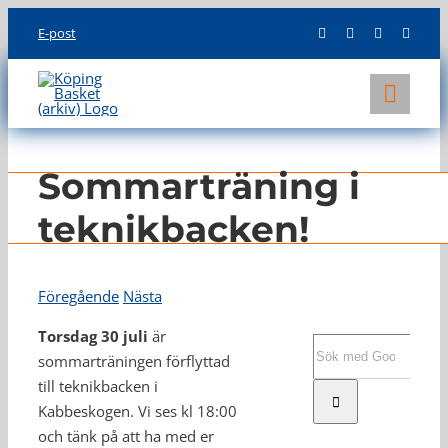
Skip
E-post
to
content
Toggl
Navig
KLUBBEN
Sommarträning i
LAG
teknikbacken!
INFO
Föregående
Nästa
Torsdag 30 juli
är
Sök
sommarträningen förflyttad
efter:
till teknikbacken i
Kabbeskogen. Vi ses kl 18:00
och tänk på att ha med er