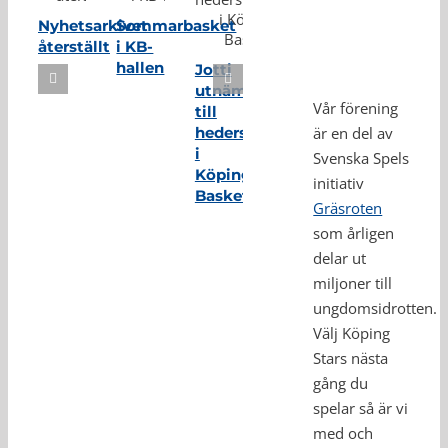
Nyhetsarkivet
Sommarbasket
återställt
i KB-
hallen
Jotti
utnämnd
Vår förening
till
hedersmedlem
är en del av
i
Svenska Spels
Köping
initiativ
Basket
Gräsroten
som årligen
delar ut
miljoner till
ungdomsidrotten.
Välj Köping
Stars nästa
gång du
spelar så är vi
med och