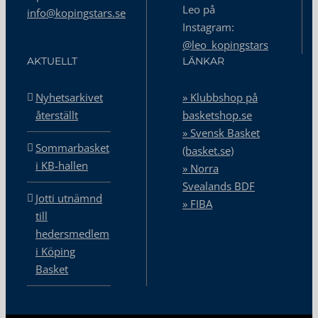
Leo på
info@kopingstars.se
Instagram:
@leo_kopingstars
AKTUELLT
LÄNKAR
Nyhetsarkivet
» Klubbshop på
återställt
basketshop.se
» Svensk Basket
Sommarbasket
(basket.se)
i KB-hallen
» Norra
Svealands BDF
Jotti utnämnd
» FIBA
till
hedersmedlem
i Köping
Basket