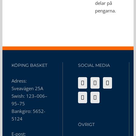
delar på
pengarna.
KÖPING BASKET
SOCIAL MEDIA
Adress:
Sveavägen 25A
Swish: 123–006–
95–75
Bankgiro: 5652-
5124
ÖVRIGT
E-post: