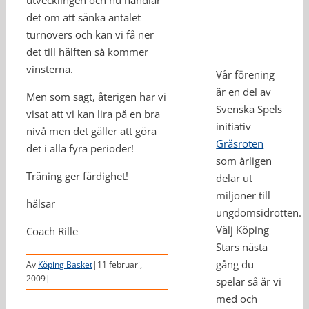
utvecklingen och nu handlar
det om att sänka antalet
turnovers och kan vi få ner
det till hälften så kommer
vinsterna.
Vår förening
är en del av
Men som sagt, återigen har vi
Svenska Spels
visat att vi kan lira på en bra
initiativ
nivå men det gäller att göra
Gräsroten
det i alla fyra perioder!
som årligen
Träning ger färdighet!
delar ut
miljoner till
hälsar
ungdomsidrotten.
Välj Köping
Coach Rille
Stars nästa
gång du
Av
Köping Basket
|
11 februari,
2009
|
spelar så är vi
med och