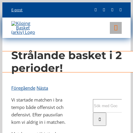
Skip
E-post
to
content
Toggl
Navig
KLUBBEN
Strålande basket i 2
LAG
perioder!
INFO
Föregående
Nästa
Vi startade matchen i bra
Sök
tempo både offensivt och
efter:
defensivt. Efter pausvilan
kom vi aldrig in i matchen.