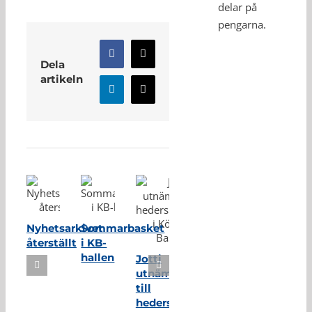
delar på
pengarna.
Facebook
X
Dela
artikeln
LinkedIn
E-
post
Relaterade inlägg
Nyhetsarkivet
Sommarbasket
återställt
i KB-
hallen
Jotti
utnämnd
till
hedersmedlem