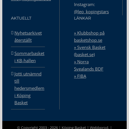
Instagram:
@leo_kopingstars
AKTUELLT
LÄNKAR
Nyhetsarkivet
» Klubbshop på
återställt
basketshop.se
» Svensk Basket
Sommarbasket
(basket.se)
i KB-hallen
» Norra
Svealands BDF
Jotti utnämnd
» FIBA
till
hedersmedlem
i Köping
Basket
© Copyright 2003 -
2026 | Köping Basket |
Webbprod.
|