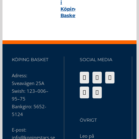
i
Köping
Basket
KÖPING BASKET
SOCIAL MEDIA
Adress:
Sveavägen 25A
Swish: 123–006–
95–75
Bankgiro: 5652-
5124
ÖVRIGT
E-post:
Leo på
info@kopingstars.se