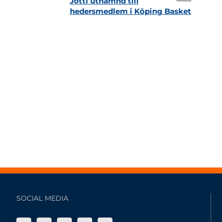
Jotti utnämnd till
hedersmedlem i Köping Basket
SOCIAL MEDIA