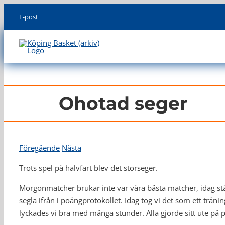
Skip
E-post
to
content
Ohotad seger
Föregående
Nästa
Trots spel på halvfart blev det storseger.
Morgonmatcher brukar inte var våra bästa matcher, idag stäl
segla ifrån i poängprotokollet. Idag tog vi det som ett träni
lyckades vi bra med många stunder. Alla gjorde sitt ute på 