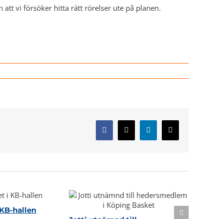
 att vi försöker hitta rätt rörelser ute på planen.
Facebook
X
LinkedIn
E-
post
KB-hallen