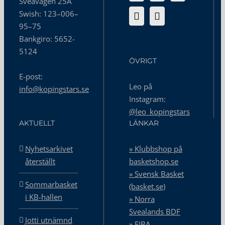
Sveavägen 25A
Swish: 123–006–
95–75
Bankgiro: 5652-
5124
ÖVRIGT
E-post:
Leo på
info@kopingstars.se
Instagram:
@leo_kopingstars
AKTUELLT
LÄNKAR
Nyhetsarkivet
» Klubbshop på
återställt
basketshop.se
» Svensk Basket
Sommarbasket
(basket.se)
i KB-hallen
» Norra
Svealands BDF
Jotti utnämnd
» FIBA