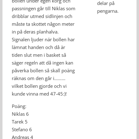
bollen under egen korg och
delar på
passningen går till Niklas som
pengarna.
dribblar utmed sidlinjen och
måste ta skottet någon meter
in på deras planhalva.
Signalen ljuder när bollen har
lämnat handen och då är
tiden slut men i basket så
säger regeln att då ingen kan
påverka bollen så skall poäng
räknas om den går i………
vilket bollen gjorde och vi
kunde vinna med 47-45:)!
Poäng:
Niklas 6
Tarek 5
Stefano 6
Andreas 4