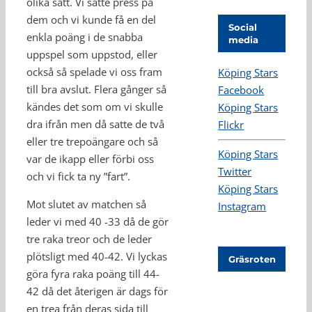
olika sätt. Vi satte press på
dem och vi kunde få en del
Social
enkla poäng i de snabba
media
uppspel som uppstod, eller
också så spelade vi oss fram
Köping Stars
till bra avslut. Flera gånger så
Facebook
kändes det som om vi skulle
Köping Stars
dra ifrån men då satte de två
Flickr
eller tre trepoängare och så
Köping Stars
var de ikapp eller förbi oss
Twitter
och vi fick ta ny ”fart”.
Köping Stars
Mot slutet av matchen så
Instagram
leder vi med 40 -33 då de gör
tre raka treor och de leder
plötsligt med 40-42. Vi lyckas
Gräsroten
göra fyra raka poäng till 44-
42 då det återigen är dags för
en trea från deras sida till