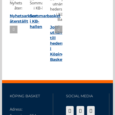
Nyhetsarkivet
Sommarbasket
återställt
i KB-
hallen
Jotti
utnämnd
till
hedersmedlem
i
Köping
Basket
KÖPING BASKET
SOCIAL MEDIA
Adress: