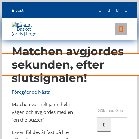
Skip
E-post
to
content
Toggl
Navig
KLUBBEN
Matchen avgjordes
LAG
sekunden, efter
slutsignalen!
INFO
Föregående
Nästa
Matchen var helt jämn hela
Sök
vägen och avgjordes med en
efter:
”on the buzzer”
Lagen följdes åt fast på lite