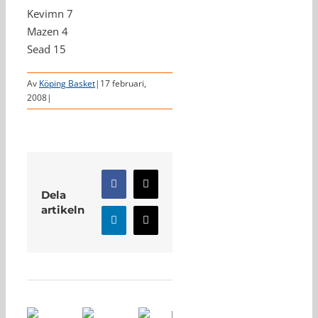
Kevimn 7
Mazen 4
Sead 15
Av
Köping Basket
|
17 februari,
2008
|
Facebook
X
Dela
artikeln
LinkedIn
E-
post
Relaterade inlägg