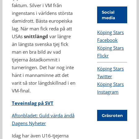
faktum. Silver i VM från
Social
ingenstans i världens största
media
damidrott. Bästa europeiska
lag. När man fick reda på att
Köping Stars
USAs
snittlängd
var längre
Facebook
än längsta svenska tjej fick
Köping Stars
man en bra bild av vad
Flickr
tjejerna åstadkommit i
turneringen. Det har nog inte
Köping Stars
hänt i mannaminne att det
Twitter
varit så stor längdskillnad i en
Köping Stars
VM-final.
Instagram
Teveinslag på SVT
Aftonbladet: Guld värda ändå
Gräsroten
Dagens Nyheter
Idag har även U16-tjejerna