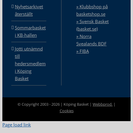
Nyhetsarkivet
» Klubbshop på
återställt
basketshop.se
» Svensk Basket
Sommarbasket
(basket.se)
i KB-hallen
» Norra
Svealands BDF
Jotti utnämnd
» FIBA
till
hedersmedlem
i Köping
Basket
© Copyright 2003 -
2026 | Köping Basket |
Webbprod.
|
Cookies
Page load link