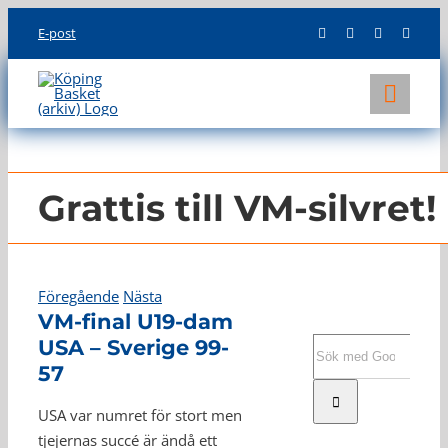
Skip
E-post
to
content
Toggl
Navig
KLUBBEN
LAG
Grattis till VM-silvret!
INFO
Föregående
Nästa
VM-final U19-dam
USA – Sverige 99-
Sök
efter:
57
USA var numret för stort men
tjejernas succé är ändå ett