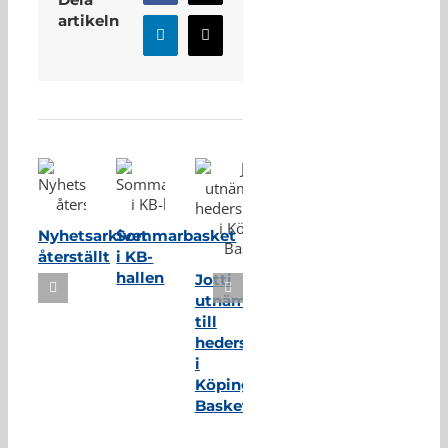
artikeln
LinkedIn
E-
post
Relaterade inlägg
Nyhetsarkivet
Sommarbasket
återställt
i KB-
hallen
Jotti
utnämnd
till
hedersmedlem
i
Köping
Basket