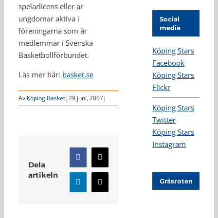
spelarlicens eller är
ungdomar aktiva i
Social
media
föreningarna som är
medlemmar i Svenska
Köping Stars
Basketbollförbundet.
Facebook
Läs mer här:
basket.se
Köping Stars
Flickr
Av
Köping Basket
|
29 juni, 2007
|
Köping Stars
Twitter
Köping Stars
Instagram
Facebook
X
Dela
artikeln
Gräsroten
LinkedIn
E-
post
Relaterade inlägg