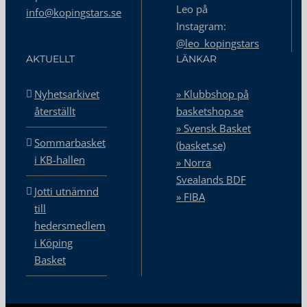
Leo på
info@kopingstars.se
Instagram:
@leo_kopingstars
AKTUELLT
LÄNKAR
Nyhetsarkivet
» Klubbshop på
återställt
basketshop.se
» Svensk Basket
Sommarbasket
(basket.se)
i KB-hallen
» Norra
Svealands BDF
Jotti utnämnd
» FIBA
till
hedersmedlem
i Köping
Basket