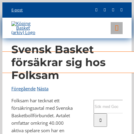
Skip
E-post
to
content
Toggl
Navig
KLUBBEN
Svensk Basket
LAG
försäkrar sig hos
Folksam
INFO
Föregående
Nästa
Folksam har tecknat ett
Sök
försäkringsavtal med Svenska
efter:
Basketbollförbundet. Avtalet
omfattar omkring 40.000
aktiva spelare som har en