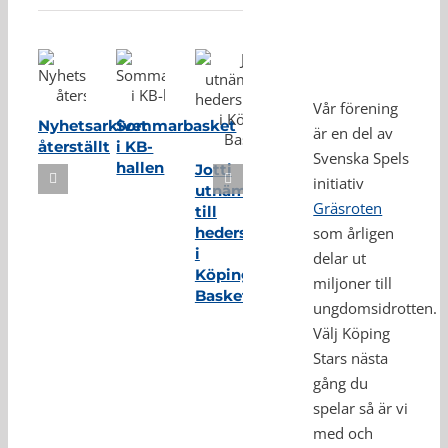
Vår förening
Nyhetsarkivet
Sommarbasket
är en del av
återställt
i KB-
Svenska Spels
hallen
Jotti
initiativ
utnämnd
Gräsroten
till
hedersmedlem
som årligen
i
delar ut
Köping
miljoner till
Basket
ungdomsidrotten.
Välj Köping
Stars nästa
gång du
spelar så är vi
med och