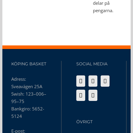
delar på
pengarna.
KÖPING BASKET
SOCIAL MEDIA
Adress:
Sveavägen 25A
Swish: 123–006–
95–75
Bankgiro: 5652-
5124
ÖVRIGT
E-post: