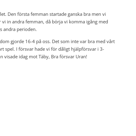
pelet. Den första femman startade ganska bra men vi
yter vi in andra femman, då börja vi komma igång med
ls andra perioden.
å dom gjorde 16-4 på oss. Det som inte var bra med vårt
t spel. I försvar hade vi för dåligt hjälpförsvar i 3-
n visade idag mot Täby, Bra försvar Uran!