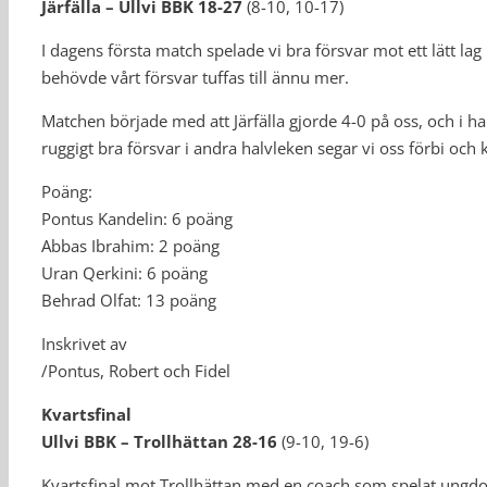
Järfälla – Ullvi BBK 18-27
(8-10, 10-17)
I dagens första match spelade vi bra försvar mot ett lätt lag 
behövde vårt försvar tuffas till ännu mer.
Matchen började med att Järfälla gjorde 4-0 på oss, och i h
ruggigt bra försvar i andra halvleken segar vi oss förbi o
Poäng:
Pontus Kandelin: 6 poäng
Abbas Ibrahim: 2 poäng
Uran Qerkini: 6 poäng
Behrad Olfat: 13 poäng
Inskrivet av
/Pontus, Robert och Fidel
Kvartsfinal
Ullvi BBK – Trollhättan 28-16
(9-10, 19-6)
Kvartsfinal mot Trollhättan med en coach som spelat ung