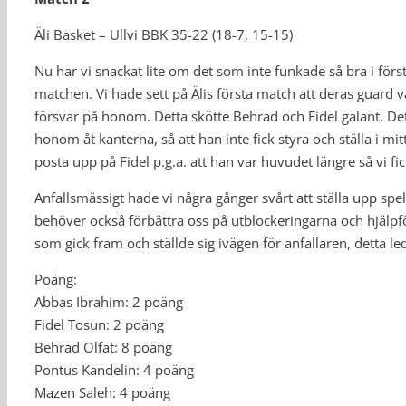
Äli Basket – Ullvi BBK 35-22 (18-7, 15-15)
Nu har vi snackat lite om det som inte funkade så bra i förs
matchen. Vi hade sett på Älis första match att deras guard v
försvar på honom. Detta skötte Behrad och Fidel galant. Det 
honom åt kanterna, så att han inte fick styra och ställa i m
posta upp på Fidel p.g.a. att han var huvudet längre så vi fi
Anfallsmässigt hade vi några gånger svårt att ställa upp spel
behöver också förbättra oss på utblockeringarna och hjälpfö
som gick fram och ställde sig ivägen för anfallaren, detta le
Poäng:
Abbas Ibrahim: 2 poäng
Fidel Tosun: 2 poäng
Behrad Olfat: 8 poäng
Pontus Kandelin: 4 poäng
Mazen Saleh: 4 poäng