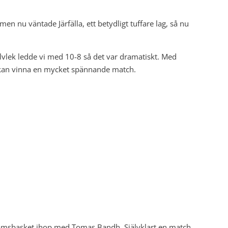
men nu väntade Järfälla, ett betydligt tuffare lag, så nu
alvlek ledde vi med 10-8 så det var dramatiskt. Med
ch kan vinna en mycket spännande match.
domsbasket ihop med Tomas Bandh. Självklart en match