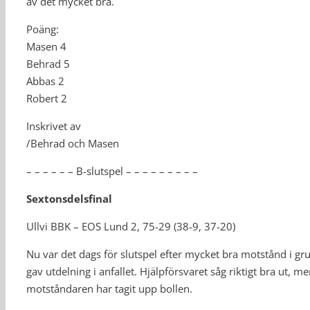
av det mycket bra.
Poäng:
Masen 4
Behrad 5
Abbas 2
Robert 2
Inskrivet av
/Behrad och Masen
– – – – – – B-slutspel – – – – – – – – –
Sextonsdelsfinal
Ullvi BBK – EOS Lund 2, 75-29 (38-9, 37-20)
Nu var det dags för slutspel efter mycket bra motstånd i g
gav utdelning i anfallet. Hjälpförsvaret såg riktigt bra ut, m
motståndaren har tagit upp bollen.