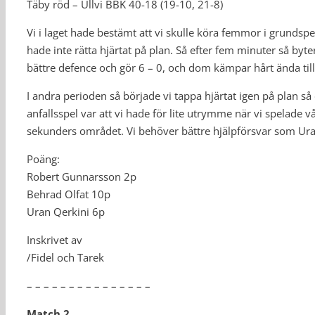
Täby röd – Ullvi BBK 40-18 (19-10, 21-8)
Vi i laget hade bestämt att vi skulle köra femmor i grunds
hade inte rätta hjärtat på plan. Så efter fem minuter så b
bättre defence och gör 6 – 0, och dom kämpar hårt ända til
I andra perioden så började vi tappa hjärtat igen på plan s
anfallsspel var att vi hade för lite utrymme när vi spelade vår
sekunders området. Vi behöver bättre hjälpförsvar som Ura
Poäng:
Robert Gunnarsson 2p
Behrad Olfat 10p
Uran Qerkini 6p
Inskrivet av
/Fidel och Tarek
– – – – – – – – – – – – – – –
Match 2