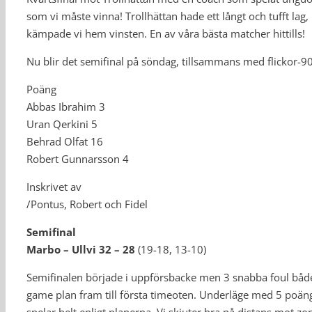
som vi måste vinna! Trollhättan hade ett långt och tufft lag,
kämpade vi hem vinsten. En av våra bästa matcher hittills!
Nu blir det semifinal på söndag, tillsammans med flickor-90
Poäng
Abbas Ibrahim 3
Uran Qerkini 5
Behrad Olfat 16
Robert Gunnarsson 4
Inskrivet av
/Pontus, Robert och Fidel
Semifinal
Marbo – Ullvi 32 – 28
(19-18, 13-10)
Semifinalen började i uppförsbacke men 3 snabba foul både
game plan fram till första timeoten. Underläge med 5 poäng o