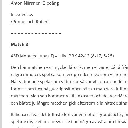
Anton Niiranen: 2 poäng
Inskrivet av:
/Pontus och Robert
– – – – – – – – – – – – – – –
Match 3
ASD Montebelluna (IT) – Ullvi BBK 42-13 (8-17, 5-25)
Den här matchen var mycket lärorik, men vi var ej på tå fr
några minuters spel så kom vi upp i den nivå som vi hör he
När vi började spela som vi brukar så var vi ju bara under m
för oss som t.ex på guardpositionen så ska man vara tuff oc
matchen. Men sen kommer vi till inkasten och det var där vi 
och bättre ju längre matchen gick eftersom alla hittade sina 
Italienarna var det tuffaste försvar vi mötte i grundspelet,
spelade mycket bra försvar fast än några av våra bra förs