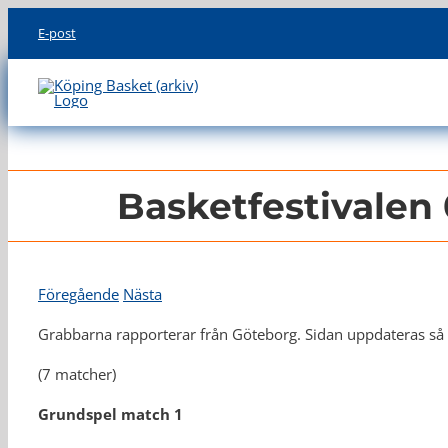
Skip
E-post
to
content
Basketfestivalen 
Föregående
Nästa
Grabbarna rapporterar från Göteborg. Sidan uppdateras så fo
(7 matcher)
Grundspel match 1