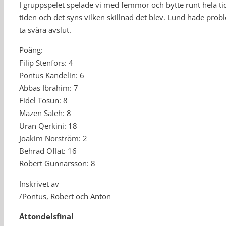
I gruppspelet spelade vi med femmor och bytte runt hela tid
tiden och det syns vilken skillnad det blev. Lund hade prob
ta svåra avslut.
Poäng:
Filip Stenfors: 4
Pontus Kandelin: 6
Abbas Ibrahim: 7
Fidel Tosun: 8
Mazen Saleh: 8
Uran Qerkini: 18
Joakim Norström: 2
Behrad Oflat: 16
Robert Gunnarsson: 8
Inskrivet av
/Pontus, Robert och Anton
Åttondelsfinal