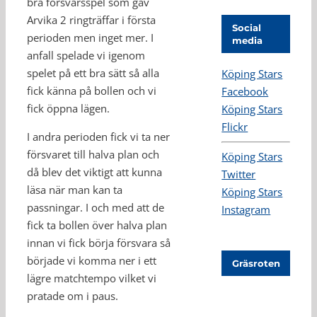
bra försvarsspel som gav
Arvika 2 ringträffar i första
Social
perioden men inget mer. I
media
anfall spelade vi igenom
spelet på ett bra sätt så alla
Köping Stars
fick känna på bollen och vi
Facebook
fick öppna lägen.
Köping Stars
Flickr
I andra perioden fick vi ta ner
försvaret till halva plan och
Köping Stars
då blev det viktigt att kunna
Twitter
läsa när man kan ta
Köping Stars
passningar. I och med att de
Instagram
fick ta bollen över halva plan
innan vi fick börja försvara så
började vi komma ner i ett
Gräsroten
lägre matchtempo vilket vi
pratade om i paus.