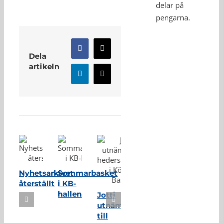
delar på
pengarna.
Facebook
X
Dela
artikeln
LinkedIn
E-
post
Relaterade inlägg
Nyhetsarkivet
Sommarbasket
återställt
i KB-
hallen
Jotti
utnämnd
till