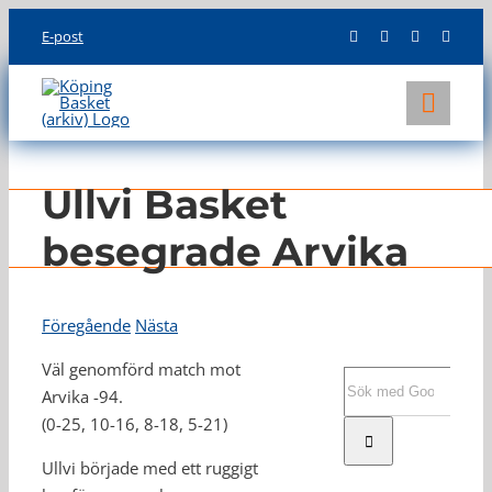
Skip
E-post
to
content
Toggl
Navig
KLUBBEN
Ullvi Basket
LAG
besegrade Arvika
INFO
Föregående
Nästa
Väl genomförd match mot
Sök
Arvika -94.
efter:
(0-25, 10-16, 8-18, 5-21)
Ullvi började med ett ruggigt