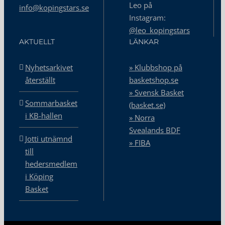
Leo på
info@kopingstars.se
Instagram:
@leo_kopingstars
AKTUELLT
LÄNKAR
Nyhetsarkivet
» Klubbshop på
återställt
basketshop.se
» Svensk Basket
Sommarbasket
(basket.se)
i KB-hallen
» Norra
Svealands BDF
Jotti utnämnd
» FIBA
till
hedersmedlem
i Köping
Basket