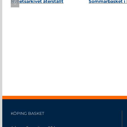
Nyhetsarkivet återställt
Sommarbasket i 
KÖPING BASKET