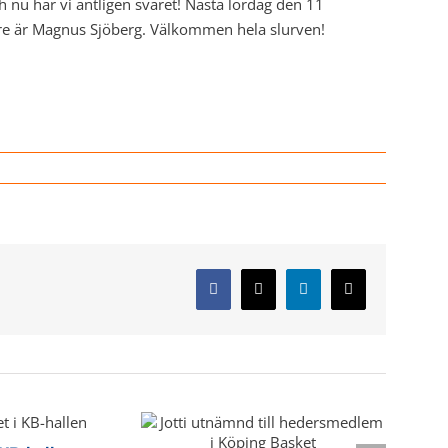
nu har vi äntligen svaret! Nästa lördag den 11
dare är Magnus Sjöberg. Välkommen hela slurven!
Facebook
X
LinkedIn
E-
post