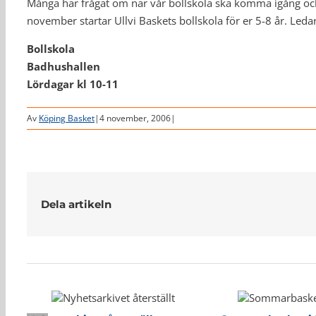
Många har frågat om när vår bollskola ska komma igång och 
november startar Ullvi Baskets bollskola för er 5-8 år. Le
Bollskola
Badhushallen
Lördagar kl 10-11
Av
Köping Basket
|
4 november, 2006
|
Dela artikeln
Relaterade inlägg