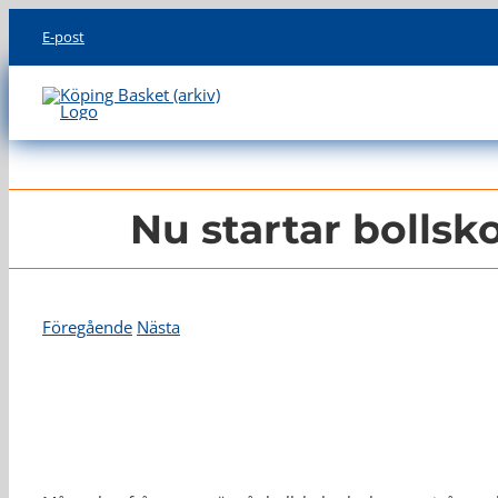
Skip
E-post
to
content
Nu startar bollsk
Föregående
Nästa
Visa
större
bild