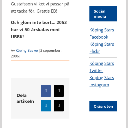
Gustafsson vilket vi passar på
att tacka för. Grattis EB!
Social
media
Och glöm inte bort… 2053
har vi 50-årskalas med
Köping Stars
UBBK!
Facebook
Köping Stars
Av
Köping Basket
|
2 september,
Flickr
2006
|
Köping Stars
Twitter
Köping Stars
Instagram
Facebook
X
Dela
artikeln
Gräsroten
LinkedIn
E-
post
Relaterade inlägg