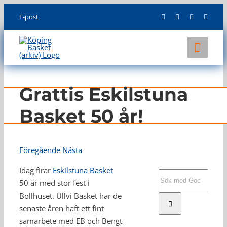
Skip
E-post
to
content
Toggl
Navig
KLUBBEN
Grattis Eskilstuna
LAG
Basket 50 år!
INFO
Föregående
Nästa
Idag firar
Eskilstuna Basket
Sök
50 år med stor fest i
efter:
Bollhuset. Ullvi Basket har de
senaste åren haft ett fint
samarbete med EB och Bengt