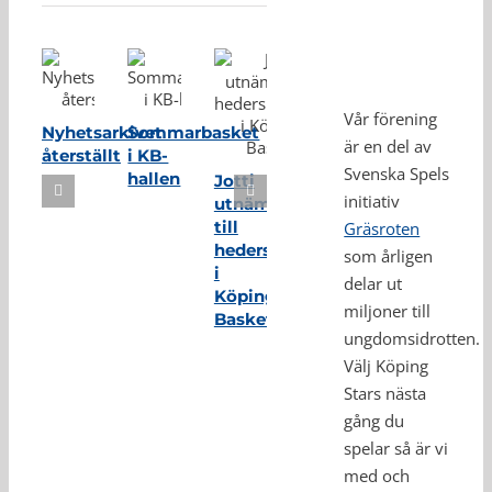
Vår förening
Nyhetsarkivet
Sommarbasket
är en del av
återställt
i KB-
Svenska Spels
hallen
Jotti
initiativ
utnämnd
till
Gräsroten
hedersmedlem
som årligen
i
delar ut
Köping
miljoner till
Basket
ungdomsidrotten.
Välj Köping
Stars nästa
gång du
spelar så är vi
med och