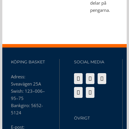
delar på
pengarna.
KÖPING BASKET
SOCIAL MEDIA
Adress:
Sveavägen 25A
Swish: 123–006–
95–75
Bankgiro: 5652-
5124
ÖVRIGT
E-post: