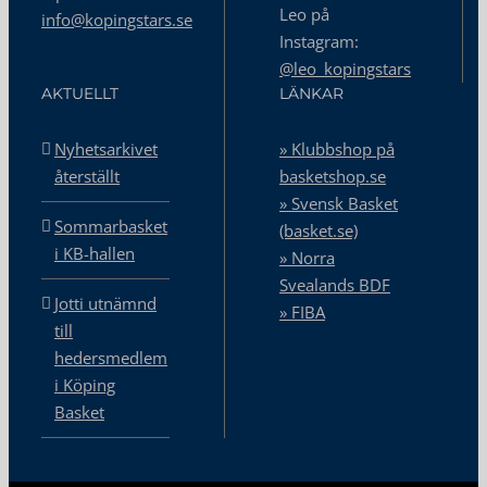
Leo på
info@kopingstars.se
Instagram:
@leo_kopingstars
AKTUELLT
LÄNKAR
Nyhetsarkivet
» Klubbshop på
återställt
basketshop.se
» Svensk Basket
Sommarbasket
(basket.se)
i KB-hallen
» Norra
Svealands BDF
Jotti utnämnd
» FIBA
till
hedersmedlem
i Köping
Basket