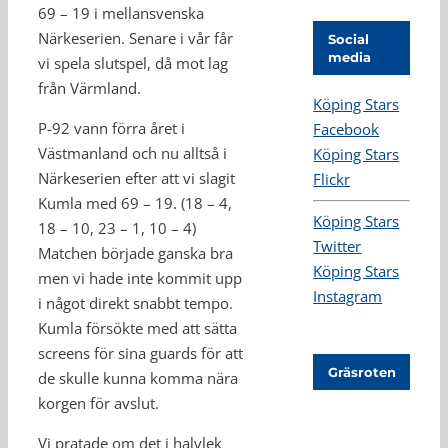
69 – 19 i mellansvenska
Närkeserien. Senare i vår får
Social
media
vi spela slutspel, då mot lag
från Värmland.
Köping Stars
P-92 vann förra året i
Facebook
Västmanland och nu alltså i
Köping Stars
Närkeserien efter att vi slagit
Flickr
Kumla med 69 – 19. (18 – 4,
Köping Stars
18 – 10, 23 – 1, 10 – 4)
Twitter
Matchen började ganska bra
Köping Stars
men vi hade inte kommit upp
Instagram
i något direkt snabbt tempo.
Kumla försökte med att sätta
screens för sina guards för att
Gräsroten
de skulle kunna komma nära
korgen för avslut.
Vi pratade om det i halvlek