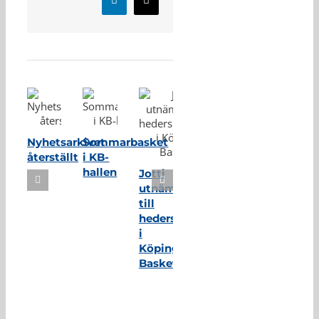
LinkedIn
E-
post
Relaterade inlägg
Nyhetsarkivet
Sommarbasket
återställt
i KB-
hallen
Jotti
utnämnd
till
hedersmedlem
i
Köping
Basket