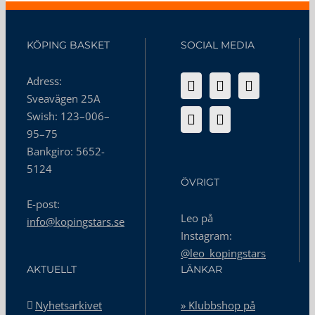
KÖPING BASKET
SOCIAL MEDIA
Adress:
Sveavägen 25A
Swish: 123–006–
95–75
Bankgiro: 5652-
5124
ÖVRIGT
E-post:
Leo på
info@kopingstars.se
Instagram:
@leo_kopingstars
AKTUELLT
LÄNKAR
Nyhetsarkivet
» Klubbshop på