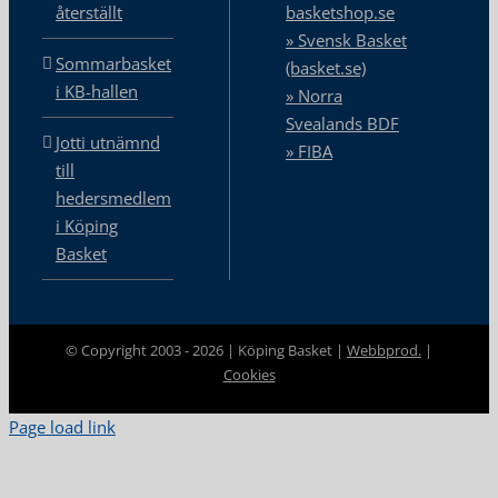
återställt
basketshop.se
» Svensk Basket
Sommarbasket
(basket.se)
i KB-hallen
» Norra
Svealands BDF
Jotti utnämnd
» FIBA
till
hedersmedlem
i Köping
Basket
© Copyright 2003 -
2026 | Köping Basket |
Webbprod.
|
Cookies
Page load link