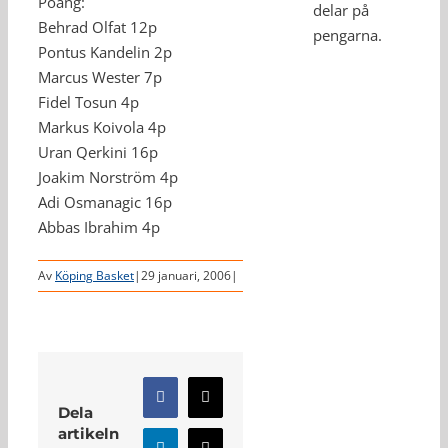
Poäng:
delar på
Behrad Olfat 12p
pengarna.
Pontus Kandelin 2p
Marcus Wester 7p
Fidel Tosun 4p
Markus Koivola 4p
Uran Qerkini 16p
Joakim Norström 4p
Adi Osmanagic 16p
Abbas Ibrahim 4p
Av
Köping Basket
|
29 januari, 2006
|
Facebook
X
Dela
artikeln