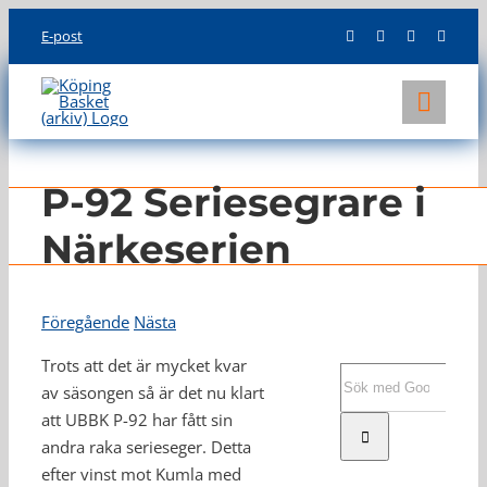
Skip
E-post
to
content
Toggl
Navig
KLUBBEN
P-92 Seriesegrare i
LAG
Närkeserien
INFO
Föregående
Nästa
Trots att det är mycket kvar
Sök
av säsongen så är det nu klart
efter:
att UBBK P-92 har fått sin
andra raka serieseger. Detta
efter vinst mot Kumla med