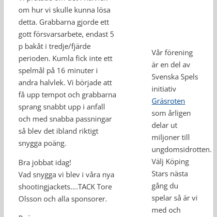
om hur vi skulle kunna lösa
detta. Grabbarna gjorde ett
gott försvarsarbete, endast 5
p bakåt i tredje/fjärde
Vår förening
perioden. Kumla fick inte ett
är en del av
spelmål på 16 minuter i
Svenska Spels
andra halvlek. Vi började att
initiativ
få upp tempot och grabbarna
Gräsroten
sprang snabbt upp i anfall
som årligen
och med snabba passningar
delar ut
så blev det ibland riktigt
miljoner till
snygga poäng.
ungdomsidrotten.
Välj Köping
Bra jobbat idag!
Stars nästa
Vad snygga vi blev i våra nya
gång du
shootingjackets….TACK Tore
spelar så är vi
Olsson och alla sponsorer.
med och