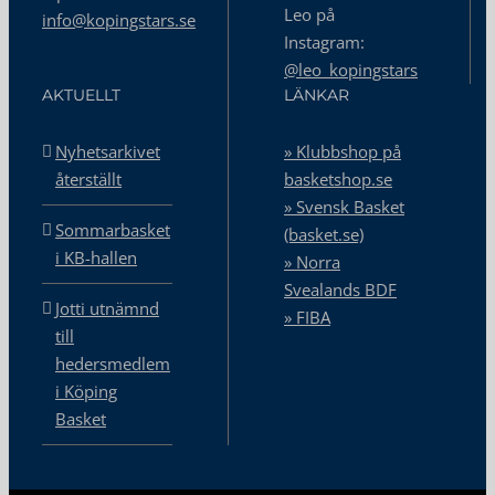
Leo på
info@kopingstars.se
Instagram:
@leo_kopingstars
AKTUELLT
LÄNKAR
Nyhetsarkivet
» Klubbshop på
återställt
basketshop.se
» Svensk Basket
Sommarbasket
(basket.se)
i KB-hallen
» Norra
Svealands BDF
Jotti utnämnd
» FIBA
till
hedersmedlem
i Köping
Basket