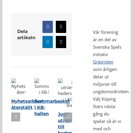
Facebook
X
Dela
Vår förening
artikeln
är en del av
LinkedIn
E-
Svenska Spels
post
initiativ
Relaterade inlägg
Gräsroten
som årligen
delar ut
miljoner till
ungdomsidrotten.
Välj Köping
Nyhetsarkivet
Sommarbasket
Stars nästa
återställt
i KB-
hallen
gång du
Jotti
utnämnd
spelar så är vi
till
med och
hedersmedlem