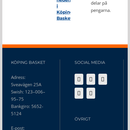
delar på
i
pengarna.
Köping
Basket
KÖPING BASKET
SOCIAL MEDIA
Adress:
Sveavägen 25A
Swish: 123–006–
95–75
Bankgiro: 5652-
5124
ÖVRIGT
E-post: