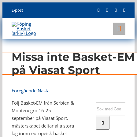
Skip
E-post
to
content
Toggl
Navig
KLUBBEN
Missa inte Basket-EM
LAG
på Viasat Sport
INFO
Föregående
Nästa
Följ Basket-EM från Serbien &
Sök
Montenegro 16-25
efter:
september på Viasat Sport. I
mästerskapet deltar alla stora
lag inom europeisk basket