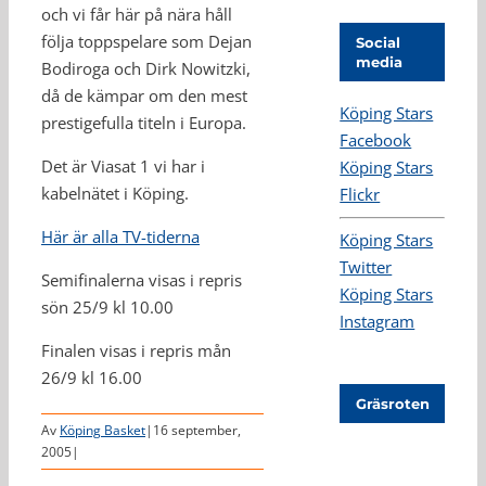
och vi får här på nära håll
följa toppspelare som Dejan
Social
media
Bodiroga och Dirk Nowitzki,
då de kämpar om den mest
Köping Stars
prestigefulla titeln i Europa.
Facebook
Det är Viasat 1 vi har i
Köping Stars
kabelnätet i Köping.
Flickr
Här är alla TV-tiderna
Köping Stars
Twitter
Semifinalerna visas i repris
Köping Stars
sön 25/9 kl 10.00
Instagram
Finalen visas i repris mån
26/9 kl 16.00
Gräsroten
Av
Köping Basket
|
16 september,
2005
|