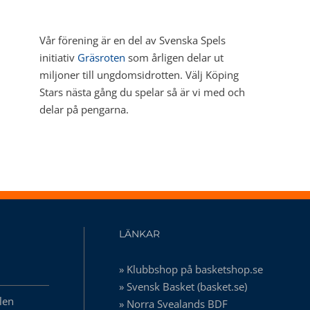
Vår förening är en del av Svenska Spels
initiativ
Gräsroten
som årligen delar ut
miljoner till ungdomsidrotten. Välj Köping
Stars nästa gång du spelar så är vi med och
delar på pengarna.
LÄNKAR
» Klubbshop på basketshop.se
» Svensk Basket (basket.se)
len
» Norra Svealands BDF