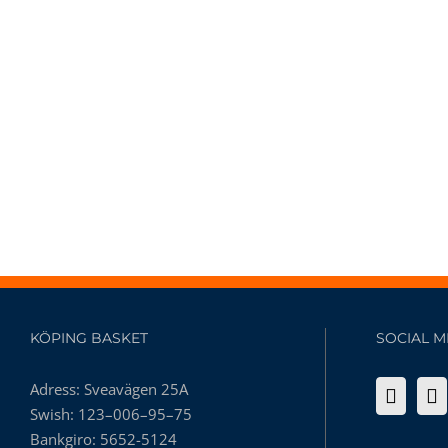
KÖPING BASKET
SOCIAL M
Adress: Sveavägen 25A
Swish: 123–006–95–75
Bankgiro: 5652-5124