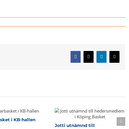
Facebook
X
LinkedIn
E-
post
ket i KB-hallen
Jotti utnämnd till