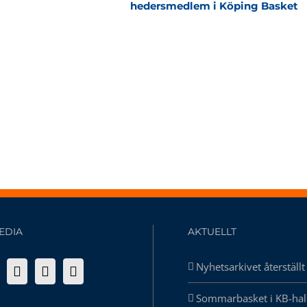
hedersmedlem i Köping Basket
EDIA
AKTUELLT
Nyhetsarkivet återställt
Sommarbasket i KB-hal