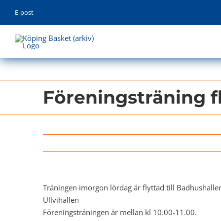
Skip
E-post
to
content
Föreningsträning f
Träningen imorgon lördag är flyttad till Badhushallen 
Ullvihallen
Föreningsträningen är mellan kl 10.00-11.00.