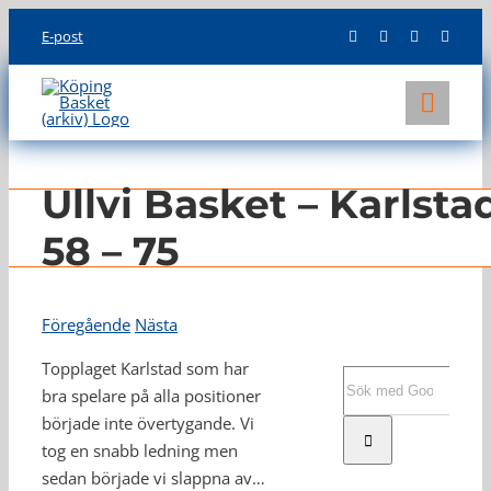
Skip
E-post
to
content
Toggl
Navig
KLUBBEN
Ullvi Basket – Karlsta
LAG
58 – 75
INFO
Föregående
Nästa
Topplaget Karlstad som har
Sök
bra spelare på alla positioner
efter:
började inte övertygande. Vi
tog en snabb ledning men
sedan började vi slappna av…