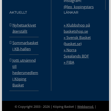
Instagram:
@leo_kopingstars
AKTUELLT
LÄNKAR
Nyhetsarkivet
» Klubbshop på
återställt
basketshop.se
» Svensk Basket
Sommarbasket
(basket.se)
i KB-hallen
» Norra
Svealands BDF
Jotti utnämnd
» FIBA
till
hedersmedlem
i Köping
Basket
© Copyright 2003 -
2026 | Köping Basket |
Webbprod.
|