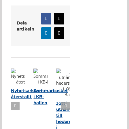
Facebook
X
Dela
artikeln
LinkedIn
E-
post
Relaterade inlägg
Nyhetsarkivet
Sommarbasket
återställt
i KB-
hallen
Jotti
utnämnd
till
hedersmedlem
i