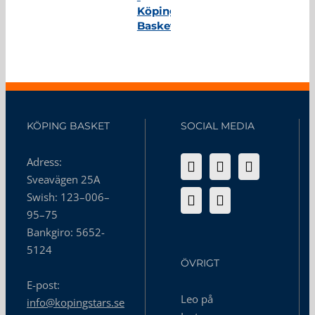
Köping
Basket
KÖPING BASKET
SOCIAL MEDIA
Adress:
Sveavägen 25A
Swish: 123–006–
95–75
Bankgiro: 5652-
5124
ÖVRIGT
E-post:
Leo på
info@kopingstars.se