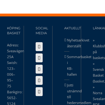
KÖPING
SOCIAL
AKTUELLT
LÄNKA
BASKET
MEDIA
Nyhetsarkivet
»
Adress:
återställt
Klubbs
Sveavägen
på
25A
Sommarbasket
basket
Swish:
i
»
123–
KB-
Svensk
006–
hallen
Basket
95–
(basket
Jotti
75
»
utnämnd
Bankgiro:
Norra
till
5652-
Sveala
hedersmedlem
5124
BDF