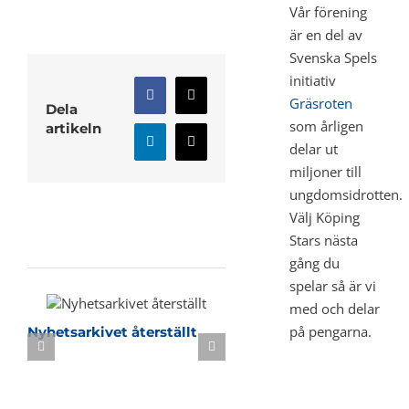
Vår förening
är en del av
Svenska Spels
initiativ
Facebook
X
Gräsroten
Dela
som årligen
artikeln
LinkedIn
E-
delar ut
post
miljoner till
ungdomsidrotten.
Välj Köping
Stars nästa
Relaterade inlägg
gång du
spelar så är vi
med och delar
på pengarna.
Nyhetsarkivet återställt
Sommarbasket i KB-h