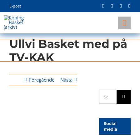
Skip
E-post
to
content
Togg
Navi
Ullvi Basket med på
KLUBBEN
TV-KAK
LAG
INFO
Föregående
Nästa
Sök
efter:
Visa
större
bild
Social
media