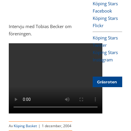
Köping Stars
Facebook
Köping Stars
Flickr
Intervju med Tobias Becker om
föreningen.
Köping Stars
Twitter
Köping Stars
Instagram
Gräsroten
Av
Köping Basket
|
1 december, 2004