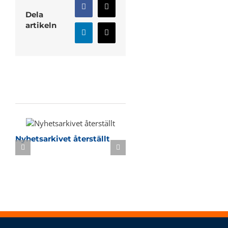
Facebook
X
Dela
artikeln
LinkedIn
E-
post
Relaterade inlägg
Nyhetsarkivet återställt
Sommarbasket i KB-h