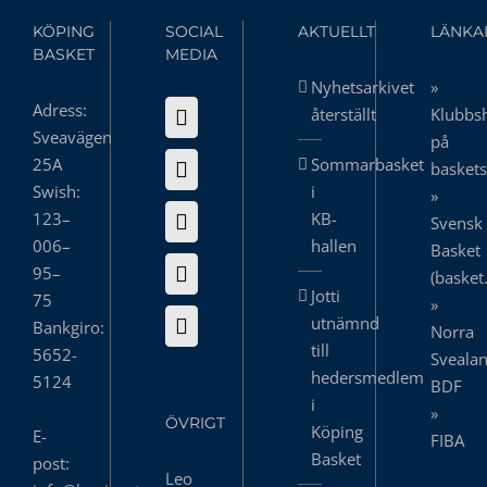
KÖPING
SOCIAL
AKTUELLT
LÄNKA
BASKET
MEDIA
Nyhetsarkivet
»
Adress:
återställt
Klubbs
Sveavägen
på
25A
Sommarbasket
basket
Swish:
i
»
123–
KB-
Svensk
006–
hallen
Basket
95–
(basket
Jotti
75
»
utnämnd
Bankgiro:
Norra
till
5652-
Sveala
hedersmedlem
5124
BDF
i
»
ÖVRIGT
Köping
E-
FIBA
Basket
post:
Leo