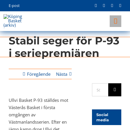
Skip
E-post
to
content
Togg
Navi
Stabil seger för P-93
KLUBBEN
i seriepremiären
LAG
INFO
Föregående
Nästa
Sök
efter:
Ullvi Basket P-93 ställdes mot
Västerås Basket i första
omgången av
Social
media
Västmanlandsserien. Efter en
jämn kamp drog Ullvi det