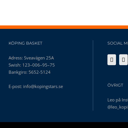
KÖPING BASKET
SOCIAL M
Adress: Sveavägen 25A
Swish: 123–006–95–75
Bankgiro: 5652-5124
ÖVRIGT
E-post:
info@kopingstars.se
Leo på In
@leo_kopi