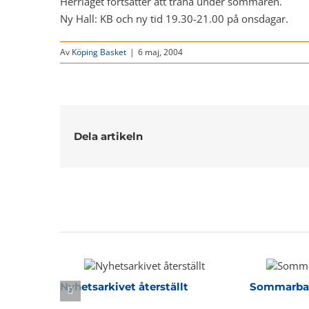
Herrlaget fortsätter att träna under sommaren.
Ny Hall: KB och ny tid 19.30-21.00 på onsdagar.
Av
Köping Basket
|
6 maj, 2004
Dela artikeln
Relaterade inlägg
Nyhetsarkivet återställt
Sommarbas