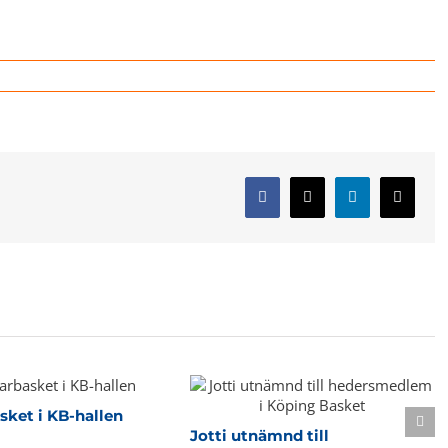
Facebook
X
LinkedIn
E-
post
ket i KB-hallen
Jotti utnämnd till