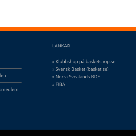
LÄNKAR
» Klubbshop på basketshop.se
» Svensk Basket (basket.se)
len
» Norra Svealands BDF
» FIBA
ersmedlem