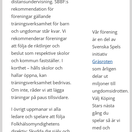
distansundervisning. SBBF:s
rekommendation för
föreningar gällande
träningsverksamhet för barn
och ungdomar står kvar. Vi
Vår förening
rekommenderar föreningar
är en del av
att följa de riktlinjer och
Svenska Spels
beslut som respektive skolor
initiativ
och kommun fastställer. I
Gräsroten
korthet – hålls skolor och
som årligen
hallar öppna, kan
delar ut
träningsverksamhet bedrivas.
miljoner till
Om inte, råder vi att lägga
ungdomsidrotten.
träningar på paus tillsvidare.
Välj Köping
Stars nästa
I övrigt uppmanar vi alla
gång du
ledare och spelare att följa
spelar så är vi
Folkhälsomyndighetens
med och
direktiv: Skydda dig själv och