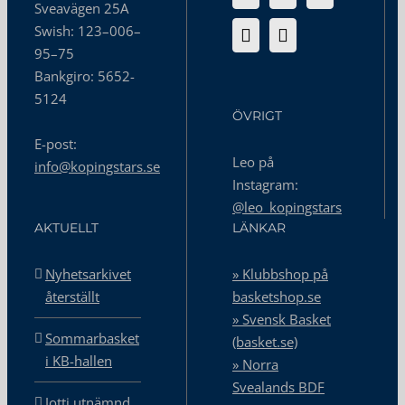
Sveavägen 25A
Swish: 123–006–
95–75
Bankgiro: 5652-
5124
ÖVRIGT
E-post:
Leo på
info@kopingstars.se
Instagram:
@leo_kopingstars
AKTUELLT
LÄNKAR
Nyhetsarkivet
» Klubbshop på
återställt
basketshop.se
» Svensk Basket
Sommarbasket
(basket.se)
i KB-hallen
» Norra
Svealands BDF
Jotti utnämnd