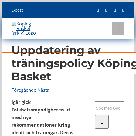
Skip
E-post
to
content
Toggl
Navig
KLUBBEN
Uppdatering av
LAG
träningspolicy Köpin
Basket
INFO
Föregående
Nästa
Igår gick
Sök
Folkhälsomyndigheten ut
efter:
med nya
rekommendationer kring
idrott och träningar. Deras