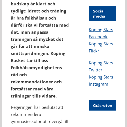
budskap är klart och
tydligt: idrott och träning
Social
media
är bra folkhälsan och
därför ska vi fortsätta med
Köping Stars
det, men anpassa
Facebook
träningen så mycket det
Köping Stars
går för att minska
Flickr
smittspridningen. Köping
Basket tar till oss
Köping Stars
Folkhälsomyndighetens
Twitter
råd och
Köping Stars
rekommendationer och
Instagram
fortsätter med våra
träningar tills vidare.
Gräsroten
Regeringen har beslutat att
rekommendera
gymnasieskolor att övergå till