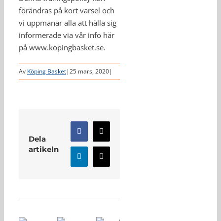
förändras på kort varsel och
vi uppmanar alla att hålla sig
informerade via vår info här
på www.kopingbasket.se.
Av
Köping Basket
|
25 mars, 2020
|
Facebook
X
Dela
artikeln
LinkedIn
E-
post
Relaterade inlägg