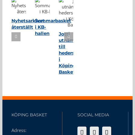
Nyhetsarkivet
Sommarbasket
återställt
i KB-
hallen
Jotti
utnämnd
till
hedersmedlem
i
Köping
Basket
KÖPING BASKET
SOCIAL MEDIA
Adress: