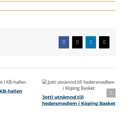
Facebook
X
LinkedIn
E-
post
KB-hallen
Jotti utnämnd till
hedersmedlem i Köping Basket