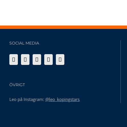
SOCIAL MEDIA
ÖVRIGT
Leo på Instagram:
@leo_kopingstars