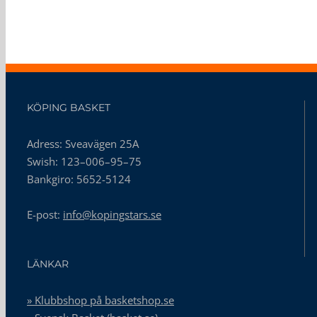
KÖPING BASKET
Adress: Sveavägen 25A
Swish: 123–006–95–75
Bankgiro: 5652-5124
E-post:
info@kopingstars.se
LÄNKAR
» Klubbshop på basketshop.se