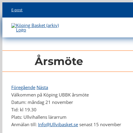
Skip
E-post
to
content
Årsmöte
Föregående
Nästa
Välkommen på Köping UBBK årsmöte
Datum: måndag 21 november
Tid: kl 19.30
Plats: Ullvihallens lärarrum
Anmälan till:
Info@Ullvibasket.se
senast 15 november