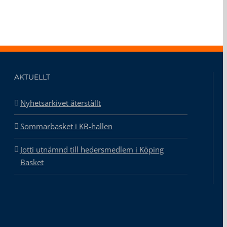
AKTUELLT
Nyhetsarkivet återställt
Sommarbasket i KB-hallen
Jotti utnämnd till hedersmedlem i Köping
Basket