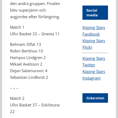
den andra gruppen. Finalen
blev superjämn och
Social
media
avgjordes efter förlängning.
Match 1
Köping Stars
Ullvi Basket 33 – Gnesta 11
Facebook
Köping Stars
Behnam Olfat 13
Flickr
Robin Bertilsso 10
Hampus Lindgren 2
Köping Stars
Mikael Axelsson 2
Twitter
Dejan Salamurovic 4
Köping Stars
Sebastian Lindkvist 2
Instagram
– – –
Match 2
Gräsroten
Ullvi Basket 37 – Eskilstuna
22