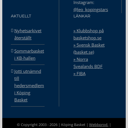
Instagram:
@leo_kopingstars
AKTUELLT
LÄNKAR
Nyhetsarkivet
» Klubbshop på
återställt
basketshop.se
» Svensk Basket
Sommarbasket
(basket.se)
i KB-hallen
» Norra
Svealands BDF
Jotti utnämnd
» FIBA
till
hedersmedlem
i Köping
Basket
© Copyright 2003 -
2026 | Köping Basket |
Webbprod.
|