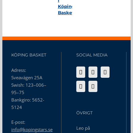
i
Köping
Basket
KÖPING BASKET
SOCIAL MEDIA
Adress:
Sveavägen 25A
Swish: 123–006–
95–75
Bankgiro: 5652-
5124
ÖVRIGT
E-post:
Leo på
info@kopingstars.se