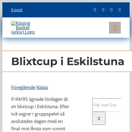
Skip
E-post
to
content
Toggl
Navig
KLUBBEN
LAG
Blixtcup i Eskilstuna
INFO
Föregående
Nästa
P-94/95 ägnade lördagen åt
Sök
en blixtcup i Eskilstuna. Efter
efter:
två segrar i gruppspelet så
avslutades dagen med en
final mot Årsta som vunnit