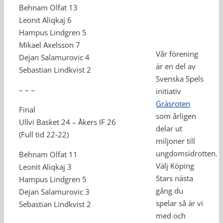
Behnam Olfat 13
Leonit Aliqkaj 6
Hampus Lindgren 5
Mikael Axelsson 7
Vår förening
Dejan Salamurovic 4
är en del av
Sebastian Lindkvist 2
Svenska Spels
– – –
initiativ
Gräsroten
Final
som årligen
Ullvi Basket 24 – Åkers IF 26
delar ut
(Full tid 22-22)
miljoner till
ungdomsidrotten.
Behnam Olfat 11
Välj Köping
Leonit Aliqkaj 3
Stars nästa
Hampus Lindgren 5
gång du
Dejan Salamurovic 3
spelar så är vi
Sebastian Lindkvist 2
med och