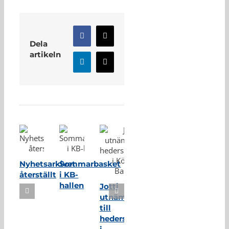
Facebook
X
Dela
artikeln
LinkedIn
E-
post
Relaterade inlägg
Nyhetsarkivet
Sommarbasket
återställt
i KB-
hallen
Jotti
utnämnd
till
hedersmedlem